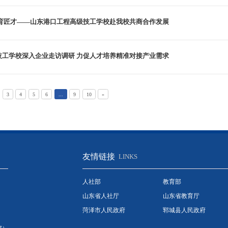
共育匠才——山东港口工程高级技工学校赴我校共商合作发展
技工学校深入企业走访调研 力促人才培养精准对接产业需求
3
4
5
6
...
9
10
»
友情链接
LINKS
人社部
教育部
山东省人社厅
山东省教育厅
菏泽市人民政府
郓城县人民政府